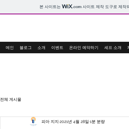
본 사이트는
.com
사이트 제작 도구로 제작
스윗밀
메인
블로그
소개
이벤트
온라인 예약하기
셰프 소개
전체 게시물
피아 지지
2021년 4월 28일
1분 분량